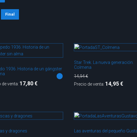
Final
Star Trek. La nueva generación.
Colmena
do 1936. Historia de un gángster
lma
14,94 €
17,80 €
14,95 €
o de venta:
Precio de venta:
s y dragones
Las aventuras del pequeño Gust