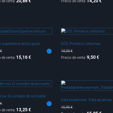
20,86 €
14,20 €
o de venta:
Precio de venta:
an superhéroe de los gusis
DOS. Primeros síntomas
 €
10,00 €
15,16 €
9,50 €
o de venta:
Precio de venta:
row. El corredor de la muerte
Dark Investment. Trata de almas
 €
15,95 €
13,25 €
o de venta: