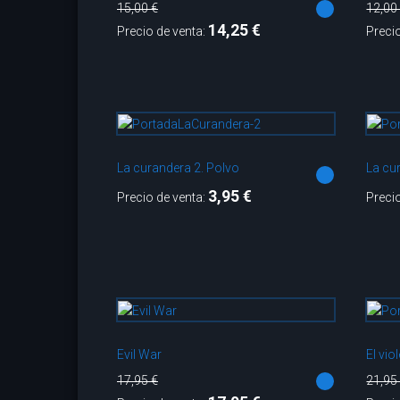
15,00 €
12,00
14,25 €
Precio de venta:
Preci
La curandera 2. Polvo
La cu
3,95 €
Precio de venta:
Preci
Evil War
El vio
17,95 €
21,95