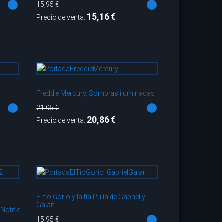
15,95 €
15,16 €
Precio de venta:
Freddie Mercury. Sombras iluminadas
21,95 €
20,86 €
Precio de venta:
El tío Gorio y la tía Pulía de Gabriel y
Galán
Notificarme
15,95 €