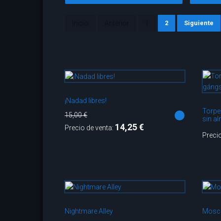
Inicio
Anterior
1
2
Siguiente
¡Nadad libres!
Torpe
15,00 €
sin a
14,25 €
Precio de venta:
Preci
Nightmare Alley
Mosca