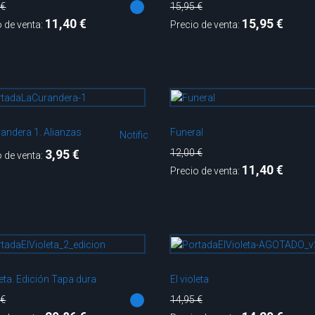
 €
15,95 €
11,40 €
15,95 €
o de venta:
Precio de venta:
randera 1. Alianzas
Funeral
Notificarme
12,00 €
3,95 €
o de venta:
11,40 €
Precio de venta:
leta. Edición Tapa dura
El violeta
 €
14,95 €