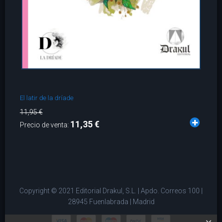
El latir de la dríade
11,95 €
11,35 €
Precio de venta:
Copyright © 2021 Editorial Drakul, S.L. | Apdo. Correos 100 |
28945 Fuenlabrada | Madrid