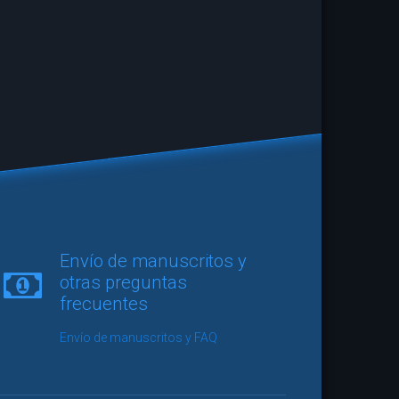
vidor se ha leído las 176 páginas de
Envío de manuscritos y
a mano alzada
de una sentada y he de
otras preguntas
ue me he quedado con la impresión
frecuentes
e que probablemente es lo mejor que
eído en meses. Un relato de puta
Envío de manuscritos y FAQ
que escasamente llegamos a
ar en el panorama nacional y que, al
ñol y pertenecer a un sello editorial