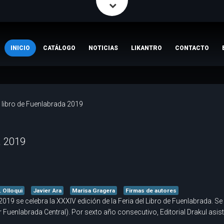
INICIO
CATÁLOGO
NOTICIAS
LIKANTRO
CONTACTO
l libro de Fuenlabrada 2019
a 2019
. Olloqui
Javier Ara
Marisa Gragera
Firmas de autores
2019 se celebra la XXXIV edición de la Feria del Libro de Fuenlabrada. S
 Fuenlabrada Central). Por sexto año consecutivo, Editorial Drakul asist