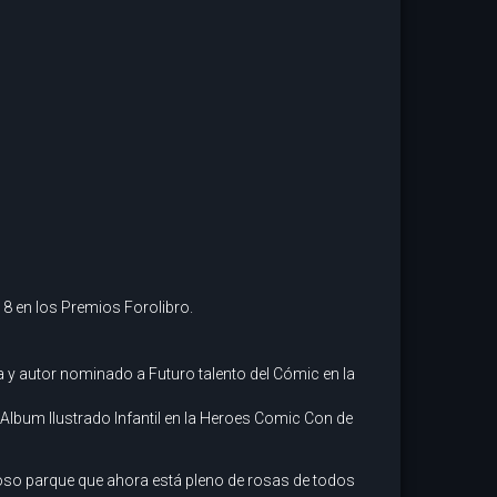
18 en los Premios Forolibro.
 y autor nominado a Futuro talento del Cómic en la
lbum Ilustrado Infantil en la Heroes Comic Con de
ecioso parque que ahora está pleno de rosas de todos