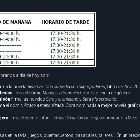
orarios a día de hoy son:
irma la novela
Betamax. Una comedia con superpoderes
, Libro del Año 20
glesias
firma el cómic
Moscas y dragones
sobre violencia de género.
uleón
firma las novelas
Sara y el emisario
y
Sara y la serpiente
.
rma el cómic
Atraco a mano alzada
. Obra nominada a mejor novela gráfica
gera
firma el cuento infantil
El castillo de los siete ojos
nominado a Mejor A
rsas en la feria: juegos, cuentacuentos, pasacalles, talleres... En un pr