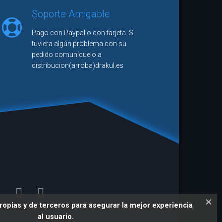
 no llegará a tener la visibilidad que
Soporte Amigable
ce en el mundo del noveno arte."
Pago con Paypal o con tarjeta. Si
seña
tuviera algún problema con su
pedido comuníquelo a
ra Station
distribucion(arroba)drakul.es
×
ropias y de terceros para asegurar la mejor experiencia
al usuario.