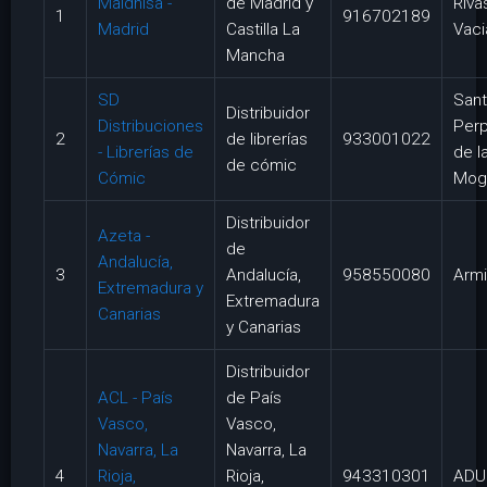
Maidhisa -
de Madrid y
Riva
1
916702189
Madrid
Castilla La
Vaci
Mancha
SD
San
Distribuidor
Distribuciones
Per
2
de librerías
933001022
- Librerías de
de l
de cómic
Cómic
Mog
Distribuidor
Azeta -
de
Andalucía,
3
Andalucía,
958550080
Armi
Extremadura y
Extremadura
Canarias
y Canarias
Distribuidor
ACL - País
de País
Vasco,
Vasco,
Navarra, La
Navarra, La
4
Rioja,
Rioja,
943310301
ADU