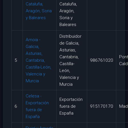
Cataluña,
Cataluña,
Aragón, Soria
Aragón,
y Baleares
Soria y
Baleares
Distribuidor
Arnoia -
de Galicia,
Galicia,
Asturias,
Asturias,
Cantabria,
Pon
5
Cantabria,
986761020
Castilla-
Cald
Castilla-León,
León,
Valencia y
Valencia y
Murcia
Murcia
Celesa -
Exportación
Exportación
6
fuera de
915170170
Mad
fuera de
España
España