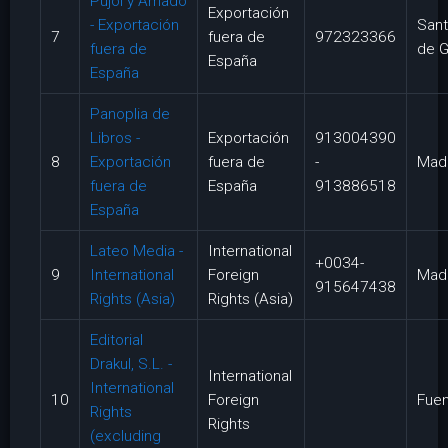
Pujol y Amado
Exportación
- Exportación
Sant
7
fuera de
972323366
fuera de
de G
España
España
Panoplia de
Libros -
Exportación
913004390
8
Exportación
fuera de
-
Mad
fuera de
España
913886518
España
Lateo Media -
International
+0034-
9
International
Foreign
Mad
915647438
Rights (Asia)
Rights (Asia)
Editorial
Drakul, S.L. -
International
International
10
Foreign
Fuen
Rights
Rights
(excluding