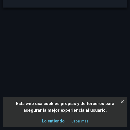
Introduciendo
esto no es eso
en el formulario de
búsqueda, le devolverá resultados de búsqueda que
contengan "esto" y no "eso".
Introduciendo
esto o eso
en el formulario de búsqueda, le
devolverá resultados que contengan "esto" o "eso".
Introduciendo
"esto y eso"
(con las comillas) en el
formulario de búsqueda, le devolverá resultados con la
frase exacta "esto y eso".
los resultados de búsqueda también se pueden filtrar con
una variedad de criterios. Seleccione uno o más filtros de
entre los que hay más abajo para empezar.
Buscar por Autor
Buscar por Categoría
×
Esta web usa cookies propias y de terceros para
asegurar la mejor experiencia al usuario.
Buscar por País
Buscar por Idioma
Lo entiendo
Saber más