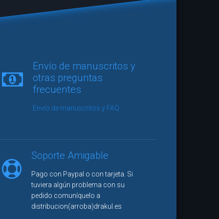
vidor se ha leído las 176 páginas de
Envío de manuscritos y
a mano alzada
de una sentada y he de
otras preguntas
ue me he quedado con la impresión
frecuentes
e que probablemente es lo mejor que
eído en meses. Un relato de puta
Envío de manuscritos y FAQ
que escasamente llegamos a
ar en el panorama nacional y que, al
ñol y pertenecer a un sello editorial
 no llegará a tener la visibilidad que
Soporte Amigable
ce en el mundo del noveno arte."
Pago con Paypal o con tarjeta. Si
seña
tuviera algún problema con su
pedido comuníquelo a
ra Station
distribucion(arroba)drakul.es