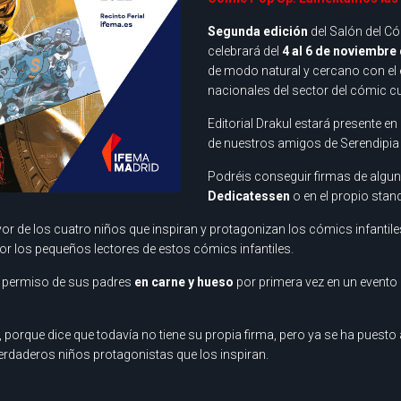
Segunda edición
del Salón del C
celebrará del
4 al 6 de noviembre
de modo natural y cercano con el 
nacionales del sector del cómic cu
Editorial Drakul estará presente en
de nuestros amigos de Serendipia e
Podréis conseguir firmas de alguno
Dedicatessen
o en el propio stand 
r de los cuatro niños que inspiran y protagonizan los cómics infantile
or los pequeños lectores de estos cómics infantiles.
n permiso de sus padres
en carne y hueso
por primera vez en un evento
orque dice que todavía no tiene su propia firma, pero ya se ha puesto 
rdaderos niños protagonistas que los inspiran.