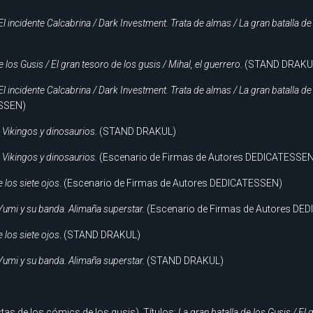
l incidente Calcabrina / Dark Investment. Trata de almas / La gran batalla de
e los Gusis / El gran tesoro de los gusis / Mihal, el guerrero.
(STAND DRAKU
l incidente Calcabrina / Dark Investment. Trata de almas / La gran batalla de
ESSEN)
Vikingos y dinosaurios.
(STAND DRAKUL)
Vikingos y dinosaurios.
(Escenario de Firmas de Autores DEDICATESSEN
e los siete ojos
. (Escenario de Firmas de Autores DEDICATESSEN)
Yumi y su banda. Alimaña superstar.
(Escenario de Firmas de Autores DE
e los siete ojos
. (STAND DRAKUL)
Yumi y su banda. Alimaña superstar.
(STAND DRAKUL)
tas de los cómics de los gusis). Títulos:
La gran batalla de los Gusis / El 