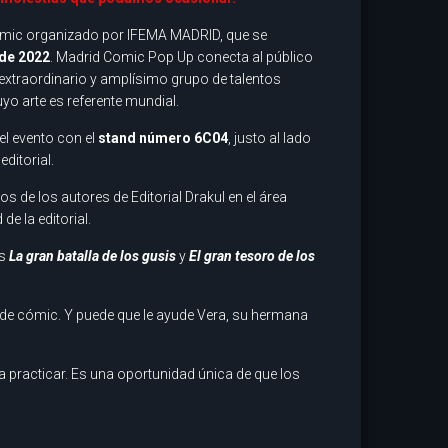
ómic organizado por IFEMA MADRID, que se
 de 2022
. Madrid Comic Pop Up conecta al público
extraordinario y amplísimo grupo de talentos
yo arte es referente mundial.
 el evento con el
stand número 6C04
, justo al lado
ditorial.
s de los autores de Editorial Drakul en el área
de la editorial.
s
La gran batalla de los gusis
y
El gran tesoro de los
 de cómic. Y puede que le ayude Vera, su hermana
a practicar. Es una oportunidad única de que los