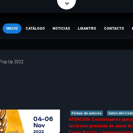
INICIO
CATÁLOGO
NOTICIAS
LIKANTRO
CONTACTO
Pop Up 2022
Firmas de autores
Salón del Cóm
ATENCIÓN: Comunicamos que por
las firmas previstas de Javier 
Comic Pop Up. Lamentamos las 