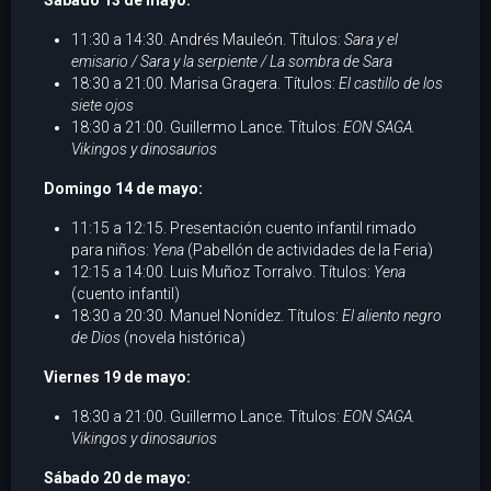
Sábado 13 de mayo:
11:30 a 14:30. Andrés Mauleón. Títulos:
Sara y el
emisario / Sara y la serpiente / La sombra de Sara
18:30 a 21:00. Marisa Gragera. Títulos:
El castillo de los
siete ojos
18:30 a 21:00. Guillermo Lance. Títulos:
EON SAGA.
Vikingos y dinosaurios
Domingo 14 de mayo:
11:15 a 12:15. Presentación cuento infantil rimado
para niños:
Yena
(Pabellón de actividades de la Feria)
12:15 a 14:00. Luis Muñoz Torralvo. Títulos:
Yena
(cuento infantil)
18:30 a 20:30. Manuel Nonídez. Títulos:
El aliento negro
de Dios
(novela histórica)
Viernes 19 de mayo:
18:30 a 21:00. Guillermo Lance. Títulos:
EON SAGA.
Vikingos y dinosaurios
Sábado 20 de mayo: