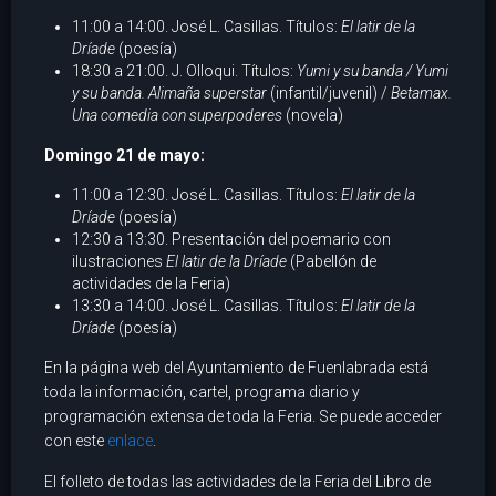
11:00 a 14:00. José L. Casillas. Títulos:
El latir de la
Dríade
(poesía)
18:30 a 21:00. J. Olloqui. Títulos:
Yumi y su banda / Yumi
y su banda. Alimaña superstar
(infantil/juvenil) /
Betamax.
Una comedia con superpoderes
(novela)
Domingo 21 de mayo:
11:00 a 12:30. José L. Casillas. Títulos:
El latir de la
Dríade
(poesía)
12:30 a 13:30. Presentación del poemario con
ilustraciones
El latir de la Dríade
(Pabellón de
actividades de la Feria)
13:30 a 14:00. José L. Casillas. Títulos:
El latir de la
Dríade
(poesía)
En la página web del Ayuntamiento de Fuenlabrada está
toda la información, cartel, programa diario y
programación extensa de toda la Feria. Se puede acceder
con este
enlace
.
El folleto de todas las actividades de la Feria del Libro de