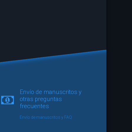
vidor se ha leído las 176 páginas de
Envío de manuscritos y
a mano alzada
de una sentada y he de
otras preguntas
ue me he quedado con la impresión
frecuentes
e que probablemente es lo mejor que
eído en meses. Un relato de puta
Envío de manuscritos y FAQ
que escasamente llegamos a
ar en el panorama nacional y que, al