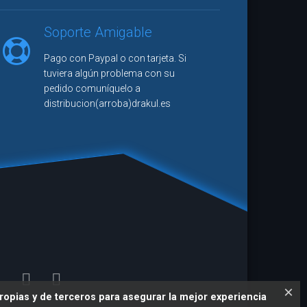
ñol y pertenecer a un sello editorial
 no llegará a tener la visibilidad que
Soporte Amigable
ce en el mundo del noveno arte."
Pago con Paypal o con tarjeta. Si
seña
tuviera algún problema con su
pedido comuníquelo a
ra Station
distribucion(arroba)drakul.es
×
ropias y de terceros para asegurar la mejor experiencia