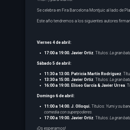
Se celebra en Fira Barcelona Montjuïc al lado de Pl
Este año tendremos a los siguientes autores firman
Viernes 4 de abril:
17:00 a 19:00. Javier Ortiz
. Títulos:
La gran bata
Sábado 5 de abril:
11:30 a 13:00. Patricia Martín Rodríguez
. Tít
13:30 a 15:00. Javier Ortiz
. Títulos:
La gran bata
16:00 a 19:00. Eliseo García & Javier Urrea
. T
Domingo 6 de abril:
11:00 a 14:00. J. Olloqui.
Títulos:
Yumi y su ban
comedia con superpoderes.
17:00 a 19:00. Javier Ortiz
. Títulos:
La gran bata
¡Os esperamos!