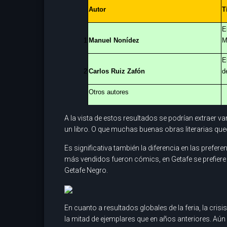
Autor
T
E
1
Manuel Nonídez
M
E
2
Carlos Ruiz Zafón
d
Otros autores
A la vista de estos resultados se podrían extraer 
un libro. O que muchas buenas obras literarias que
Es significativa también la diferencia en las prefer
más vendidos fueron cómics, en Getafe se prefiere
Getafe Negro.
En cuanto a resultados globales de la feria, la cr
la mitad de ejemplares que en años anteriores. Aún