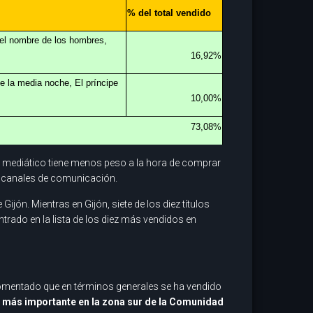
% del total vendido
n el nombre de los hombres,
16,92%
de la media noche, El príncipe
10,00%
73,08%
der mediático tiene menos peso a la hora de comprar
es canales de comunicación.
ijón. Mientras en Gijón, siete de los diez títulos
ntrado en la lista de los diez más vendidos en
 comentado que en términos generales se ha vendido
ro más importante en la zona sur de la Comunidad