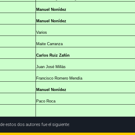
Manuel Nonídez
Manuel Nonídez
Varios
Maite Carranza
Carlos Ruiz Zafón
Juan José Millás
Francisco Romero Mendía
Manuel Nonídez
Paco Roca
de estos dos autores fue el siguiente: