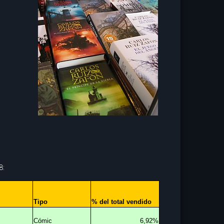
8:
Tipo
% del total vendido
Cómic
6,92%