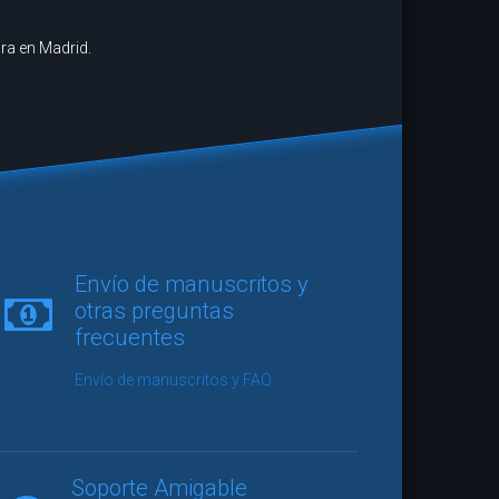
ura en Madrid.
vidor se ha leído las 176 páginas de
Envío de manuscritos y
a mano alzada
de una sentada y he de
otras preguntas
ue me he quedado con la impresión
frecuentes
e que probablemente es lo mejor que
eído en meses. Un relato de puta
Envío de manuscritos y FAQ
que escasamente llegamos a
ar en el panorama nacional y que, al
ñol y pertenecer a un sello editorial
 no llegará a tener la visibilidad que
Soporte Amigable
ce en el mundo del noveno arte."