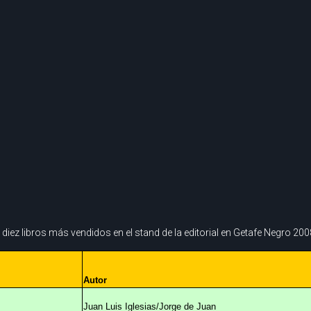
 diez libros más vendidos en el stand de la editorial en Getafe Negro 200
Autor
Juan Luis Iglesias/Jorge de Juan