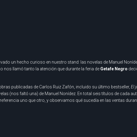
ado un hecho curioso en nuestro stand: las novelas de Manuel Nonídez
o nos llamó tanto la atención que durante la feria de
Getafe Negro
deci
 obras publicadas de Carlos Ruiz Zafón, incluido su último bestseller,
El 
velas (nos faltó una) de Manuel Nonídez. En total seis títulos de cada
referencia uno que otro, y observamos qué sucedía en las ventas durant