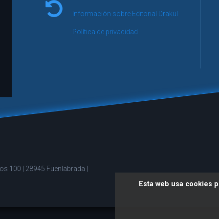
lectura,… en definitiva, una obra que te hará
Información sobre Editorial Drakul
sumergirte en ella como pocas otras. Grant
Leer re
Morrison disfrutaría de lo lindo con ella..."
Política de privacidad
Akihaba
Leer reseña
Es la hora de las tortas
reos 100 | 28945 Fuenlabrada |
Esta web usa cookies p