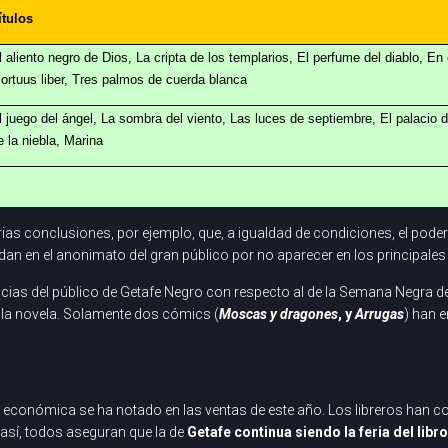
ítulos
l aliento negro de Dios, La cripta de los templarios, El perfume del diablo, E
ortuus liber, Tres palmos de cuerda blanca
l juego del ángel, La sombra del viento, Las luces de septiembre, El palacio 
e la niebla, Marina
varias conclusiones, por ejemplo, que, a igualdad de condiciones, el po
dan en el anonimato del gran público por no aparecer en los principal
encias del público de Getafe Negro con respecto al de la Semana Negra de G
 la novela. Solamente dos cómics (
Moscas y dragones
, y
Arrugas
) han e
isis económica se ha notado en las ventas de este año. Los libreros han
 así, todos aseguran que la de
Getafe continua siendo la feria del lib