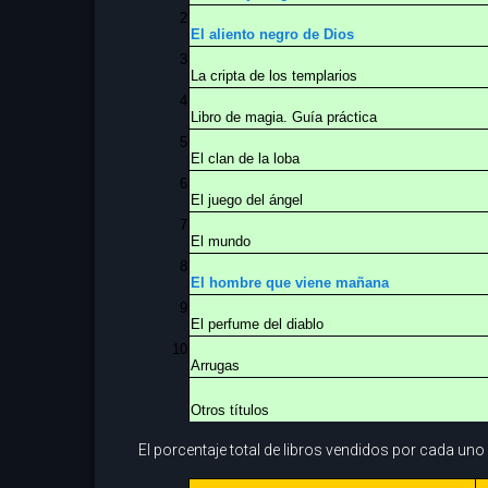
2
El aliento negro de Dios
3
La cripta de los templarios
4
Libro de magia. Guía práctica
5
El clan de la loba
6
El juego del ángel
7
El mundo
8
El hombre que viene mañana
9
El perfume del diablo
10
Arrugas
Otros títulos
El porcentaje total de libros vendidos por cada uno 