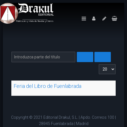
Introduzca parte del título
Cantidad a mos
Feria del Libro de Fuenlabrada
Copyright © 2021 Editorial Drakul, S.L. | Apdo. Correos 100 |
28945 Fuenlabrada | Madrid