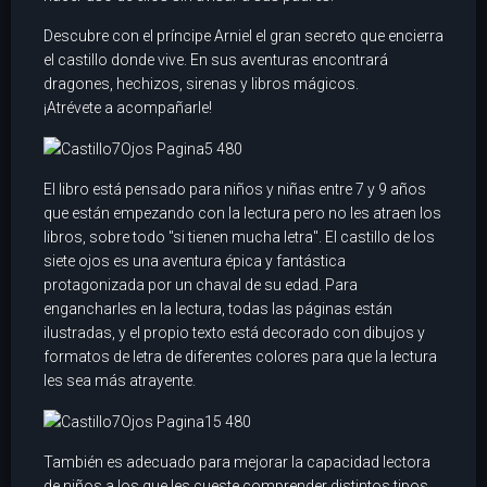
Descubre con el príncipe Arniel el gran secreto que encierra
el castillo donde vive. En sus aventuras encontrará
dragones, hechizos, sirenas y libros mágicos.
¡Atrévete a acompañarle!
El libro está pensado para niños y niñas entre 7 y 9 años
que están empezando con la lectura pero no les atraen los
libros, sobre todo "si tienen mucha letra". El castillo de los
siete ojos es una aventura épica y fantástica
protagonizada por un chaval de su edad. Para
engancharles en la lectura, todas las páginas están
ilustradas, y el propio texto está decorado con dibujos y
formatos de letra de diferentes colores para que la lectura
les sea más atrayente.
También es adecuado para mejorar la capacidad lectora
de niños a los que les cueste comprender distintos tipos