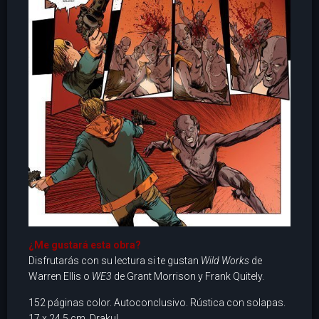
¿Me gustará esta obra?
Disfrutarás con su lectura si te gustan
Wild Works
de
Warren Ellis o
WE3
de Grant Morrison y Frank Quitely.
152 páginas color. Autoconclusivo. Rústica con solapas.
17 x 24,5 cm. Drakul.