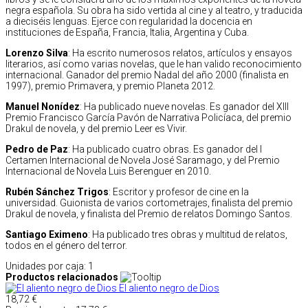
negra española. Su obra ha sido vertida al cine y al teatro, y traducida
a dieciséis lenguas. Ejerce con regularidad la docencia en
instituciones de España, Francia, Italia, Argentina y Cuba.
Lorenzo Silva
: Ha escrito numerosos relatos, artículos y ensayos
literarios, así como varias novelas, que le han valido reconocimiento
internacional. Ganador del premio Nadal del año 2000 (finalista en
1997), premio Primavera, y premio Planeta 2012.
Manuel Nonídez
: Ha publicado nueve novelas. Es ganador del XIII
Premio Francisco García Pavón de Narrativa Policíaca, del premio
Drakul de novela, y del premio Leer es Vivir.
Pedro de Paz
: Ha publicado cuatro obras. Es ganador del I
Certamen Internacional de Novela José Saramago, y del Premio
Internacional de Novela Luis Berenguer en 2010.
Rubén Sánchez Trigos
: Escritor y profesor de cine en la
universidad. Guionista de varios cortometrajes, finalista del premio
Drakul de novela, y finalista del Premio de relatos Domingo Santos.
Santiago Eximeno
: Ha publicado tres obras y multitud de relatos,
todos en el género del terror.
Unidades por caja: 1
Productos relacionados
El aliento negro de Dios
18,72 €