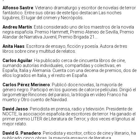
Alfonso Sastre
: Veterano dramaturgo y escritor de novelas de terror
fantástico. Entre sus obras de este tipo destacan Las noches
lúgubres, El lugar del crimen y Necrópolis.
Andreu Martín
: Está considerado uno de los maestros de la novela
negra española. Premio Hammett, Premio Ateneo de Sevilla, Premio
Alandar de Narrativa Juvenil, Premio Brigada 21…
Anita Haas
: Escritora de ensayo, ficción y poesía. Autora de tres
libros sobre cine y multitud de relatos.
Carlos Aguilar
: Ha publicado cerca de cincuenta libros de cine,
sumando autorías individuales, compartidas y colectivas; en
España, Italia y Alemania. Cuenta con una decena de premios, dos de
ellos logrados en Italia, y el resto en España.
Carlos Pérez Merinero
: Publicó doce novelas, la mayoría de
género negro. Participó en los guiones de catorce películas. Dirigió el
largometraje Rincones del paraíso, la trilogía en vídeo Franco ha
muerto y Otro cuento de Navidad.
David Jasso
: Periodista en prensa, radio y televisión. Presidente de
NOCTE, la asociación española de escritores de terror. Ha ganado el
primer premio LITER de Literatura de Terror, y dos veces el Ignotus al
mejor relato.
David G. Panadero
: Periodista y escritor, crítico de cine y literario, ha
publicado cinco obras, la mayoría ensayos de literatura