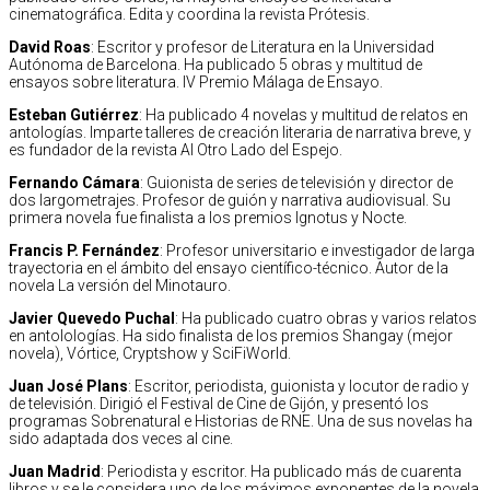
cinematográfica. Edita y coordina la revista Prótesis.
David Roas
: Escritor y profesor de Literatura en la Universidad
Autónoma de Barcelona. Ha publicado 5 obras y multitud de
ensayos sobre literatura. IV Premio Málaga de Ensayo.
Esteban Gutiérrez
: Ha publicado 4 novelas y multitud de relatos en
antologías. Imparte talleres de creación literaria de narrativa breve, y
es fundador de la revista Al Otro Lado del Espejo.
Fernando Cámara
: Guionista de series de televisión y director de
dos largometrajes. Profesor de guión y narrativa audiovisual. Su
primera novela fue finalista a los premios Ignotus y Nocte.
Francis P. Fernández
: Profesor universitario e investigador de larga
trayectoria en el ámbito del ensayo científico-técnico. Autor de la
novela La versión del Minotauro.
Javier Quevedo Puchal
: Ha publicado cuatro obras y varios relatos
en antolologías. Ha sido finalista de los premios Shangay (mejor
novela), Vórtice, Cryptshow y SciFiWorld.
Juan José Plans
: Escritor, periodista, guionista y locutor de radio y
de televisión. Dirigió el Festival de Cine de Gijón, y presentó los
programas Sobrenatural e Historias de RNE. Una de sus novelas ha
sido adaptada dos veces al cine.
Juan Madrid
: Periodista y escritor. Ha publicado más de cuarenta
libros y se le considera uno de los máximos exponentes de la novela