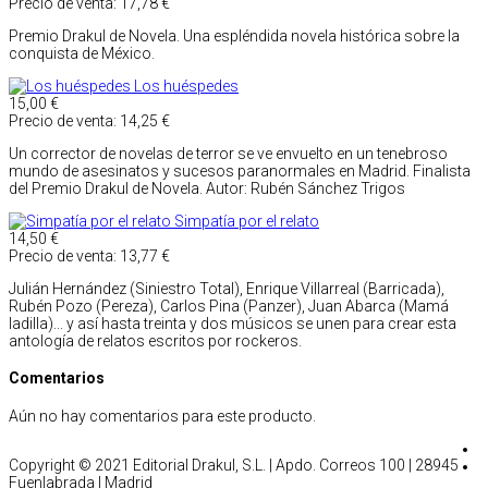
Precio de venta:
17,78 €
Premio Drakul de Novela. Una espléndida novela histórica sobre la
conquista de México.
Los huéspedes
15,00 €
Precio de venta:
14,25 €
Un corrector de novelas de terror se ve envuelto en un tenebroso
mundo de asesinatos y sucesos paranormales en Madrid. Finalista
del Premio Drakul de Novela. Autor: Rubén Sánchez Trigos
Simpatía por el relato
14,50 €
Precio de venta:
13,77 €
Julián Hernández (Siniestro Total), Enrique Villarreal (Barricada),
Rubén Pozo (Pereza), Carlos Pina (Panzer), Juan Abarca (Mamá
ladilla)... y así hasta treinta y dos músicos se unen para crear esta
antología de relatos escritos por rockeros.
Comentarios
Aún no hay comentarios para este producto.
Copyright © 2021 Editorial Drakul, S.L. | Apdo. Correos 100 | 28945
Fuenlabrada | Madrid