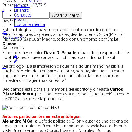
14,50 €
ENGLISH
Precio de venta:
13,77 €
Noticias
×
Likantro
Contacto
Buscar
Descripción
Buscar en tienda
Esta antología agrupa veinte relatos inéditos o perdidos de los
mejores autores de género actuales, desde Lorenzo Silva (Premio
Carro vacío
Planeta 2012) a Juan Madrid, todos con un entorno común:
La
×
Ciudad
.
Carro vacío
El periodista y escritor
David G. Panadero
ha sido el responsable de
coordinar este nuevo proyecto publicado por Editorial Drakul.
Del prólogo: “Da la impresión de que ha sido una mano invisible la
que ha coordinado a nuestros autores, porque, sin duda, en estas
páginas hay una instantánea inconfundible de la crisis, que nos
muestra su imagen más siniestra”.
Dedicamos esta obra a la memoria del escritor y cineasta
Carlos
Pérez Merinero
, participante en esta antología, que falleció en enero
de 2012 antes de verla publicada.
Autores participantes en esta antología:
Alejandro M Gallo
: Jefe de policía de Gijón y autor de una decena de
novelas. Finalista del Premio Internacional de Novela Negra Umbriel,
y XIV Premio Francisco García Pavón de Narrativa Policíaca.