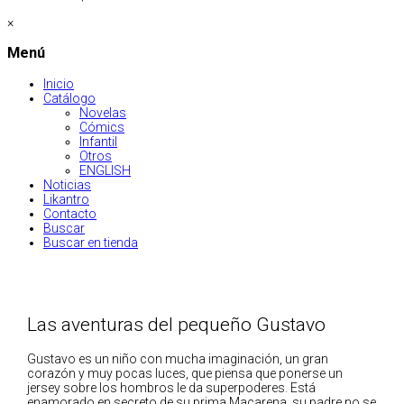
×
Menú
Inicio
Catálogo
Novelas
Cómics
Infantil
Otros
ENGLISH
Noticias
Likantro
Contacto
Buscar
Buscar en tienda
Las aventuras del pequeño Gustavo
Gustavo es un niño con mucha imaginación, un gran
corazón y muy pocas luces, que piensa que ponerse un
jersey sobre los hombros le da superpoderes. Está
enamorado en secreto de su prima Macarena, su padre no se