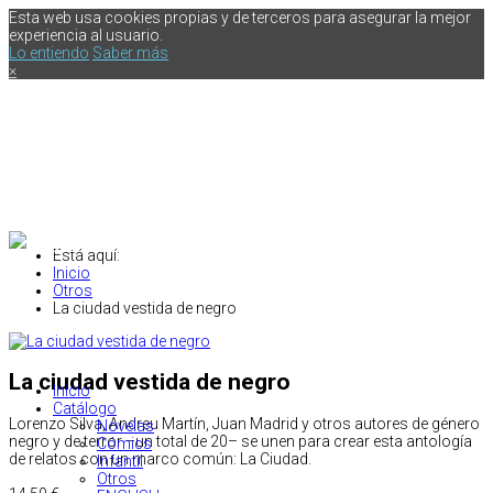
Esta web usa cookies propias y de terceros para asegurar la mejor
experiencia al usuario.
Lo entiendo
Saber más
×
Está aquí:
Inicio
Otros
La ciudad vestida de negro
La ciudad vestida de negro
Inicio
Catálogo
Lorenzo Silva, Andreu Martín, Juan Madrid y otros autores de género
Novelas
negro y de terror –un total de 20– se unen para crear esta antología
Cómics
de relatos con un marco común: La Ciudad.
Infantil
Otros