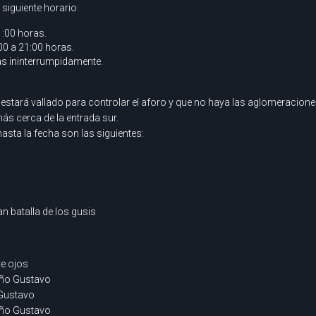
siguiente horario:
1:00 horas.
0 a 21:00 horas.
s ininterrumpidamente.
ia estará vallado para controlar el aforo y que no haya las aglomeracio
más cerca de la entrada sur.
sta la fecha son las siguientes:
an batalla de los gusis
te ojos
eño Gustavo
 Gustavo
eño Gustavo