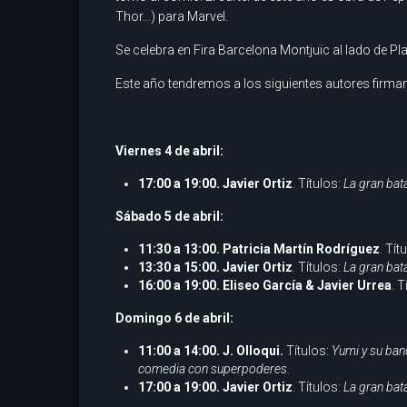
Thor...) para Marvel.
Se celebra en Fira Barcelona Montjuïc al lado de Pl
Este año tendremos a los siguientes autores firman
Viernes 4 de abril:
17:00 a 19:00. Javier Ortiz
. Títulos:
La gran bata
Sábado 5 de abril:
11:30 a 13:00. Patricia Martín Rodríguez
. Tít
13:30 a 15:00. Javier Ortiz
. Títulos:
La gran bata
16:00 a 19:00. Eliseo García & Javier Urrea
. T
Domingo 6 de abril:
11:00 a 14:00. J. Olloqui.
Títulos:
Yumi y su ban
comedia con superpoderes.
17:00 a 19:00. Javier Ortiz
. Títulos:
La gran bata