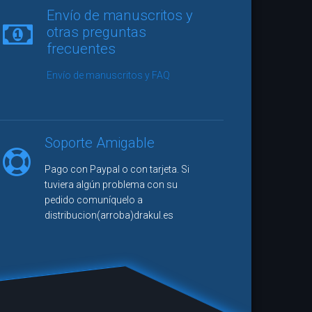
vidor se ha leído las 176 páginas de
Envío de manuscritos y
a mano alzada
de una sentada y he de
otras preguntas
ue me he quedado con la impresión
frecuentes
e que probablemente es lo mejor que
eído en meses. Un relato de puta
Envío de manuscritos y FAQ
que escasamente llegamos a
ar en el panorama nacional y que, al
ñol y pertenecer a un sello editorial
 no llegará a tener la visibilidad que
Soporte Amigable
ce en el mundo del noveno arte."
Pago con Paypal o con tarjeta. Si
seña
tuviera algún problema con su
pedido comuníquelo a
ra Station
distribucion(arroba)drakul.es