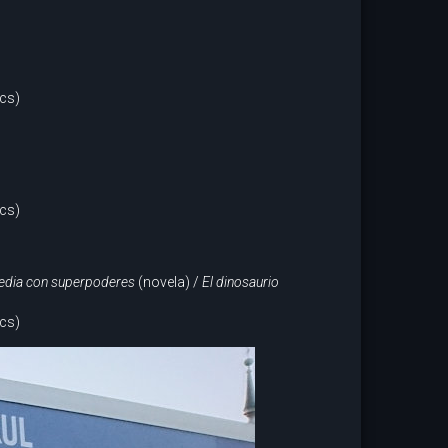
cs)
cs)
dia con superpoderes
(novela) /
El dinosaurio
cs)