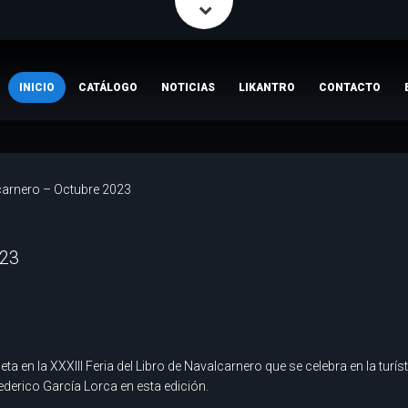
INICIO
CATÁLOGO
NOTICIAS
LIKANTRO
CONTACTO
carnero – Octubre 2023
023
a en la XXXIII Feria del Libro de Navalcarnero que se celebra en la turís
derico García Lorca en esta edición.