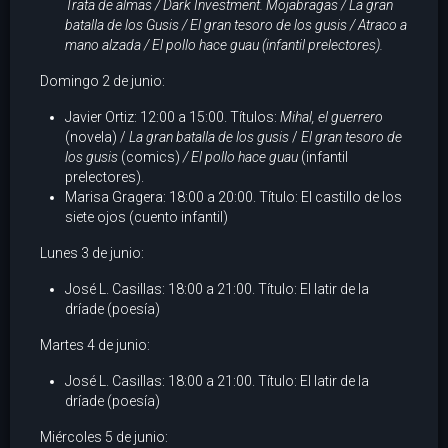
Trata de almas /
Dark Investment. Mojabragas
/ La gran
batalla de los Gusis / El gran tesoro de los gusis / Atraco a
mano alzada
/ El pollo hace guau
(infantil prelectores).
Domingo 2 de junio:
Javier Ortiz: 12:00 a 15:00. Títulos:
Mihal, el guerrero
(novela) /
La gran batalla de los gusis
/
El gran tesoro de
los gusis
(comics)
/ El pollo hace guau
(infantil
prelectores).
Marisa Gragera: 18:00 a 20:00. Título: El castillo de los
siete ojos (cuento infantil)
Lunes 3 de junio:
José L. Casillas: 18:00 a 21:00. Título: El latir de la
dríade (poesía)
Martes 4 de junio:
José L. Casillas: 18:00 a 21:00. Título: El latir de la
dríade (poesía)
Miércoles 5 de junio: