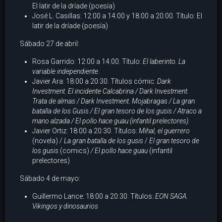
El latir de la dríade (poesía)
José L. Casillas: 12:00 a 14:00 y 18:00 a 20:00. Título: El
latir de la dríade (poesía)
Sábado 27 de abril:
Rosa Garrido: 12:00 a 14:00. Título:
El laberinto. La
variable independiente
.
Javier Ara: 18:00 a 20:30. Títulos cómic:
Dark
Investment. El incidente Calcabrina / Dark Investment.
Trata de almas /
Dark Investment. Mojabragas
/ La gran
batalla de los Gusis / El gran tesoro de los gusis / Atraco a
mano alzada
/ El pollo hace guau
(infantil prelectores).
Javier Ortiz: 18:00 a 20:30. Títulos:
Mihal, el guerrero
(novela) /
La gran batalla de los gusis
/
El gran tesoro de
los gusis
(comics)
/ El pollo hace guau
(infantil
prelectores)
Sábado 4 de mayo:
Guillermo Lance: 18:00 a 20:30. Títulos:
EON SAGA.
Vikingos y dinosaurios