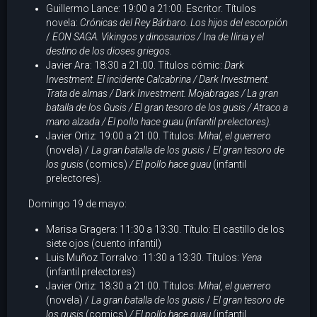
Guillermo Lance: 19:00 a 21:00. Escritor. Títulos
novela:
Crónicas del Rey Bárbaro. Los hijos del escorpión
/
EON SAGA. Vikingos y dinosaurios / Ina de Iliria y el
destino de los dioses griegos.
Javier Ara: 18:30 a 21:00. Títulos cómic:
Dark
Investment. El incidente Calcabrina / Dark Investment.
Trata de almas /
Dark Investment. Mojabragas
/ La gran
batalla de los Gusis / El gran tesoro de los gusis / Atraco a
mano alzada
/ El pollo hace guau
(infantil prelectores).
Javier Ortiz: 19:00 a 21:00. Títulos:
Mihal, el guerrero
(novela) /
La gran batalla de los gusis
/
El gran tesoro de
los gusis
(comics)
/ El pollo hace guau
(infantil
prelectores).
Domingo 19 de mayo:
Marisa Gragera: 11:30 a 13:30. Título: El castillo de los
siete ojos (cuento infantil)
Luis Muñoz Torralvo: 11:30 a 13:30. Títulos:
Yena
(infantil prelectores)
Javier Ortiz: 18:30 a 21:00. Títulos:
Mihal, el guerrero
(novela) /
La gran batalla de los gusis
/
El gran tesoro de
los gusis
(comics)
/ El pollo hace guau
(infantil