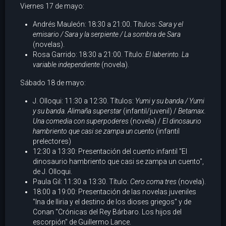
Viernes 17 de mayo:
Andrés Mauleón: 18:30 a 21:00. Títulos:
Sara y el
emisario / Sara y la serpiente / La sombra de Sara
(novelas).
Rosa Garrido: 18:30 a 21:00. Título:
El laberinto. La
variable independiente
(novela).
Sábado 18 de mayo:
J. Olloqui: 11:30 a 12:30. Títulos:
Yumi y su banda / Yumi
y su banda. Alimaña superstar
(infantil/juvenil) /
Betamax.
Una comedia con superpoderes
(novela) /
El dinosaurio
hambriento que casi se zampa un cuento
(infantil
prelectores)
12:30 a 13:30: Presentación del cuento infantil "El
dinosaurio hambriento que casi se zampa un cuento",
de J. Olloqui.
Paula Gil: 11:30 a 13:30. Título:
Cero coma tres
(novela).
18:00 a 19:00: Presentación de las novelas juveniles
"Ina de Iliria y el destino de los dioses griegos" y de
Conan "Crónicas del Rey Bárbaro. Los hijos del
escorpión" de Guillermo Lance.