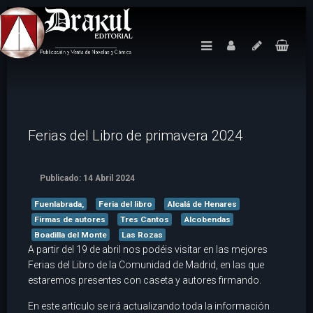
Ferias del Libro de primavera 2024
Publicado: 14 Abril 2024
Fuenlabrada,
Feria del libro
Alcalá de Henares
Firmas de autores
Tres Cantos
Alcobendas
Boadilla del Monte
Las Rozas
A partir del 19 de abril nos podéis visitar en las mejores
Ferias del Libro de la Comunidad de Madrid, en las que
estaremos presentes con caseta y autores firmando.
En este artículo se irá actualizando toda la información