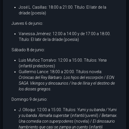
José L. Casillas: 18:00 a 21:00. Título: El latir de la
dríade (poesía)
Jueves 6 de junio:
Vanessa Jiménez: 12:00 a 14:00 y de 17:00 a 18:00.
Título: El latir de la dríade (poesía)
Sábado 8 de junio:
Luis Muñoz Torralvo: 12:00 a 15:00. Títulos:
Yena
(infantil prelectores)
Guillermo Lance: 18:00 a 20:00. Títulos novela:
Crónicas del Rey Bárbaro. Los hijos del escorpión
/
EON
SAGA. Vikingos y dinosaurios
/ Ina de Iliria y el destino de
los dioses griegos
.
Domingo 9 de junio:
J. Olloqui: 12:00 a 15:00. Títulos:
Yumi y su banda / Yumi
y su banda. Alimaña superstar
(infantil/juvenil) /
Betamax.
Una comedia con superpoderes
(novela) /
El dinosaurio
hambriento que casi se zampa un cuento
(infantil