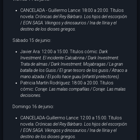
CANCELADA - Guillermo Lance: 18:00 a 20:00. Títulos
novela:
Crónicas del Rey Bárbaro. Los hijos del escorpión
/
EON SAGA. Vikingos y dinosaurios / Ina de Iliria y el
destino de los dioses griegos.
Sábado 15 de junio:
Javier Ara: 12:00 a 15:00. Títulos cómic:
Dark
Investment. El incidente Calcabrina / Dark Investment.
Trata de almas /
Dark Investment. Mojabragas
/ La gran
batalla de los Gusis / El gran tesoro de los gusis / Atraco a
mano alzada
/ El pollo hace guau
(infantil prelectores).
Patricia Martín Rodríguez: 18:00 a 20:00. Títulos
cómic:
Coraje. Las malas compañías / Coraje. Las malas
decisiones.
Domingo 16 de junio:
CANCELADA-Guillermo Lance: 12:00 a 15:00. Títulos
novela:
Crónicas del Rey Bárbaro. Los hijos del escorpión
/
EON SAGA. Vikingos y dinosaurios / Ina de Iliria y el
destino de los dioses griegos.