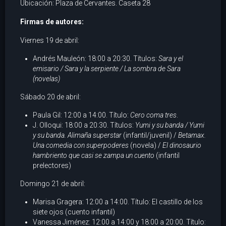
Ubicación: Plaza de Cervantes. Caseta 28
Firmas de autores:
Viernes 19 de abril:
Andrés Mauleón: 18:00 a 20:30. Títulos:
Sara y el
emisario / Sara y la serpiente / La sombra de Sara
(novelas)
Sábado 20 de abril:
Paula Gil: 12:00 a 14:00. Título:
Cero coma tres
.
J. Olloqui: 18:00 a 20:30. Títulos:
Yumi y su banda / Yumi
y su banda. Alimaña superstar
(infantil/juvenil) /
Betamax.
Una comedia con superpoderes
(novela) /
El dinosaurio
hambriento que casi se zampa un cuento
(infantil
prelectores)
Domingo 21 de abril:
Marisa Gragera: 12:00 a 14:00. Título: El castillo de los
siete ojos (cuento infantil)
Vanessa Jiménez: 12:00 a 14:00 y 18:00 a 20:00. Título: