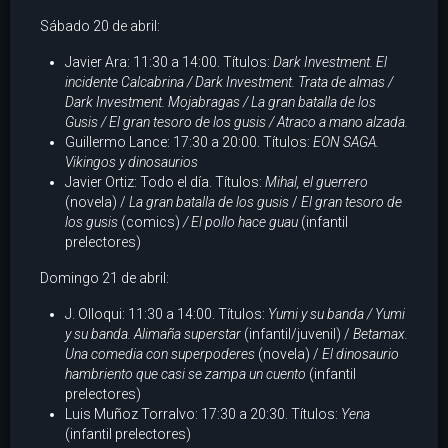
Sábado 20 de abril:
Javier Ara: 11:30 a 14:00. Títulos:
Dark Investment. El
incidente Calcabrina / Dark Investment. Trata de almas /
Dark Investment. Mojabragas
/ La gran batalla de los
Gusis / El gran tesoro de los gusis / Atraco a mano alzada.
Guillermo Lance: 17:30 a 20:00. Títulos:
EON SAGA.
Vikingos y dinosaurios
Javier Ortiz: Todo el día. Títulos:
Mihal, el guerrero
(novela) /
La gran batalla de los gusis
/
El gran tesoro de
los gusis
(comics)
/ El pollo hace guau
(infantil
prelectores)
Domingo 21 de abril:
J. Olloqui: 11:30 a 14:00. Títulos:
Yumi y su banda / Yumi
y su banda. Alimaña superstar
(infantil/juvenil) /
Betamax.
Una comedia con superpoderes
(novela) /
El dinosaurio
hambriento que casi se zampa un cuento
(infantil
prelectores)
Luis Muñoz Torralvo: 17:30 a 20:30. Títulos:
Yena
(infantil prelectores)