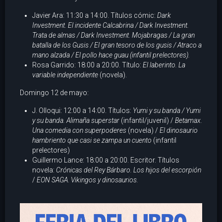
Javier Ara: 11:30 a 14:00. Títulos cómic:
Dark
Investment. El incidente Calcabrina / Dark Investment.
Trata de almas /
Dark Investment. Mojabragas
/ La gran
batalla de los Gusis / El gran tesoro de los gusis / Atraco a
mano alzada
/ El pollo hace guau
(infantil prelectores).
Rosa Garrido: 18:00 a 20:00. Título:
El laberinto. La
variable independiente
(novela).
Domingo 12 de mayo:
J. Olloqui: 12:00 a 14:00. Títulos:
Yumi y su banda / Yumi
y su banda. Alimaña superstar
(infantil/juvenil) /
Betamax.
Una comedia con superpoderes
(novela) /
El dinosaurio
hambriento que casi se zampa un cuento
(infantil
prelectores)
Guillermo Lance: 18:00 a 20:00. Escritor. Títulos
novela:
Crónicas del Rey Bárbaro. Los hijos del escorpión
/
EON SAGA. Vikingos y dinosaurios.