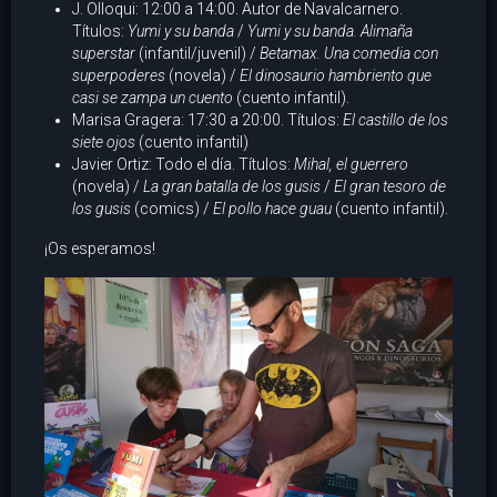
J. Olloqui: 12:00 a 14:00. Autor de Navalcarnero.
Títulos:
Yumi y su banda
/
Yumi y su banda. Alimaña
superstar
(infantil/juvenil) /
Betamax. Una comedia con
superpoderes
(novela) /
El dinosaurio hambriento que
casi se zampa un cuento
(cuento infantil).
Marisa Gragera: 17:30 a 20:00. Títulos:
El castillo de los
siete ojos
(cuento infantil)
Javier Ortiz: Todo el día. Títulos:
Mihal, el guerrero
(novela) /
La gran batalla de los gusis
/
El gran tesoro de
los gusis
(comics) /
El pollo hace guau
(cuento infantil).
¡Os esperamos!