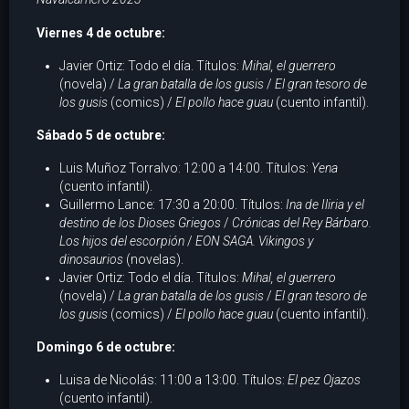
Viernes 4 de octubre:
Javier Ortiz: Todo el día. Títulos:
Mihal, el guerrero
(novela) /
La gran batalla de los gusis
/
El gran tesoro de
los gusis
(comics) /
El pollo hace guau
(cuento infantil).
Sábado 5 de octubre:
Luis Muñoz Torralvo: 12:00 a 14:00. Títulos:
Yena
(cuento infantil).
Guillermo Lance: 17:30 a 20:00. Títulos:
Ina de Iliria y el
destino de los Dioses Griegos
/
Crónicas del Rey Bárbaro.
Los hijos del escorpión
/
EON SAGA. Vikingos y
dinosaurios
(novelas).
Javier Ortiz: Todo el día. Títulos:
Mihal, el guerrero
(novela) /
La gran batalla de los gusis
/
El gran tesoro de
los gusis
(comics) /
El pollo hace guau
(cuento infantil).
Domingo 6 de octubre:
Luisa de Nicolás: 11:00 a 13:00. Títulos:
El pez Ojazos
(cuento infantil).