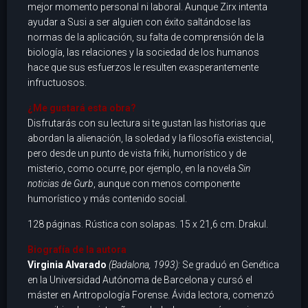
mejor momento personal ni laboral. Aunque Zirx intenta
ayudar a Susi a ser alguien con éxito saltándose las
normas de la aplicación, su falta de comprensión de la
biología, las relaciones y la sociedad de los humanos
hace que sus esfuerzos le resulten exasperantemente
infructuosos.
¿Me gustará esta obra?
Disfrutarás con su lectura si te gustan las historias que
abordan la alienación, la soledad y la filosofía existencial,
pero desde un punto de vista friki, humorístico y de
misterio, como ocurre, por ejemplo, en la novela
Sin
noticias de Gurb
, aunque con menos componente
humorístico y más contenido social.
128 páginas. Rústica con solapas. 15 x 21,6 cm. Drakul.
Biografía de la autora
Virginia Alvarado
(Badalona, 1993):
Se graduó en Genética
en la Universidad Autónoma de Barcelona y cursó el
máster en Antropología Forense. Ávida lectora, comenzó