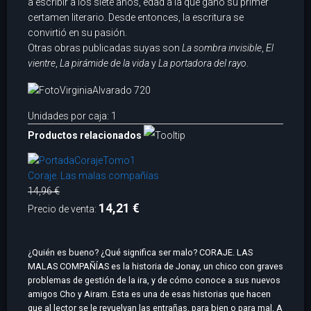
a escribir a los siete años, edad a la que ganó su primer
certamen literario. Desde entonces, la escritura se
convirtió en su pasión.
Otras obras publicadas suyas son
La sombra invisible
,
El
vientre
,
La pirámide de la vida
y
La portadora del rayo
.
Unidades por caja: 1
Productos relacionados
Coraje. Las malas compañías
14,96 €
14,21 €
Precio de venta:
¿Quién es bueno? ¿Qué significa ser malo? CORAJE. LAS
MALAS COMPAÑÍAS es la historia de Jonay, un chico con graves
problemas de gestión de la ira, y de cómo conoce a sus nuevos
amigos Cho y Airam. Esta es una de esas historias que hacen
que al lector se le revuelvan las entrañas, para bien o para mal. A