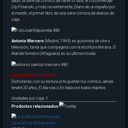
dado
, la serie de cómics
Six faces of dice
, el cortometraje
Lily Polanski, y más recientemente,
Diario de un español por
el mundo
, el primer libro de una serie cómica de diarios de
viaje.
Antonio Mercero
(Madrid, 1969) es guionista de cine y
televisión, tarea que compagina con la escritura literaria.
El
final del hombre
(Alfaguara) es su última novela.
¿Me gustará esta obra?
Disfrutarás con su lectura si te gustan los cómics
Jamás
tendré 20 años
,
El Ala rota
o
En Italia son todos machos
.
Unidades por caja: 1
Productos relacionados
La aceituna del banquete