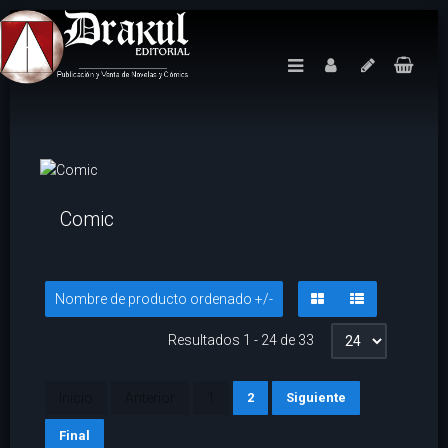
Comic
Nombre de producto ordenado +/-
Resultados 1 - 24 de 33
Inicio
Anterior
1
2
Siguiente
Final