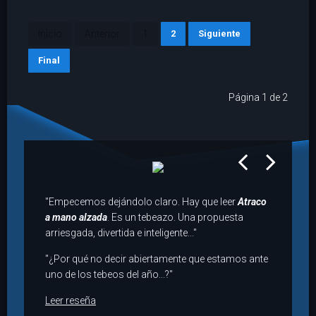
Inicio
Anterior
1
2
Siguiente
Final
Página 1 de 2
prev
next
"Empecemos dejándolo claro. Hay que leer
Atraco
a mano alzada
. Es un tebeazo. Una propuesta
arriesgada, divertida e inteligente..."
"¿Por qué no decir abiertamente que estamos ante
uno de los tebeos del año...?"
Leer reseña