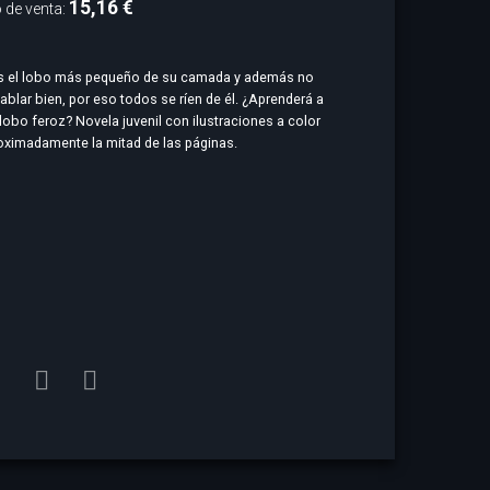
15,16 €
 de venta:
s el lobo más pequeño de su camada y además no
ablar bien, por eso todos se ríen de él. ¿Aprenderá a
 lobo feroz? Novela juvenil con ilustraciones a color
oximadamente la mitad de las páginas.