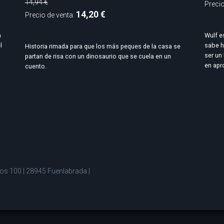
14,94 €
Precio
14,20 €
Precio de venta:
a
Wulf e
l
sabe h
Historia rimada para que los más peques de la casa se
ser un
partan de risa con un dinosaurio que se cuela en un
en apr
cuento.
reos 100 | 28945 Fuenlabrada |