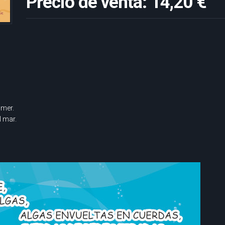
Precio de venta:
14,20 €
omer.
l mar.