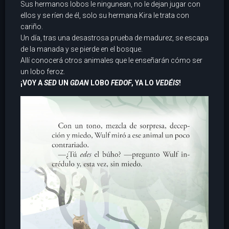
Sus hermanos lobos le ningunean, no le dejan jugar con
ellos y se ríen de él, solo su hermana Kira le trata con
cariño.
Un día, tras una desastrosa prueba de madurez, se escapa
de la manada y se pierde en el bosque.
Allí conocerá otros animales que le enseñarán cómo ser
un lobo feroz.
¡VOY A
SED
UN
GDAN
LOBO
FEDOF
, YA LO
VEDÉIS
!