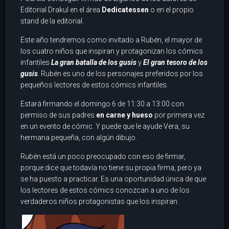
Editorial Drakul en el área
Dedicatessen
o en el propio
stand de la editorial.
Este año tendremos como invitado a Rubén, el mayor de
los cuatro niños que inspiran y protagonizan los cómics
infantiles
La gran batalla de los gusis
y
El gran tesoro de los
gusis
. Rubén es uno de los personajes preferidos por los
pequeños lectores de estos cómics infantiles.
Estará firmando el domingo 6 de 11:30 a 13:00 con
permiso de sus padres
en carne y hueso
por primera vez
en un evento de cómic. Y puede que le ayude Vera, su
hermana pequeña, con algún dibujo.
Rubén está un poco preocupado con eso de firmar,
porque dice que todavía no tiene su propia firma, pero ya
se ha puesto a practicar. Es una oportunidad única de que
los lectores de estos cómics conozcan a uno de los
verdaderos niños protagonistas que los inspiran.