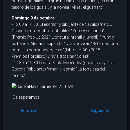
cómics infantiles "La gran batalla de los gusis" y "El gran
tesoro de los gusis", y la novela "Mihal, el guerrero".
Domingo 9 de octubre:
- 12:00 a 14:00. El escritor y dibujante de Navalcarnero J.
Olloqui firma los libros infantiles "Yumi y su banda"
(Premio Pop Up 2021 Literatura infantil y juvenil), "Yumi y
su banda. Alimaña superstar" y las novelas "Betamax. Una
comedia con superpoderes" (Libro del Año 2018 -
Premios Forolibro) y "¡Malditos terrícolas!"
- 17:30 a 19:30 horas. Pablo Menéndez (guionista) y Guille
Galeote (dibujante) firman el cómic "La fortaleza del
tiempo".
¡Os esperamos!
Anterior
Siguiente