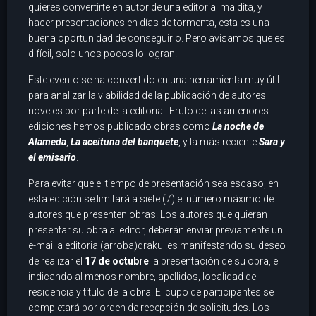
quieres convertirte en autor de una editorial maldita, y
hacer presentaciones en días de tormenta, esta es una
buena oportunidad de conseguirlo. Pero avisamos que es
difícil, solo unos pocos lo logran.
Este evento se ha convertido en una herramienta muy útil
para analizar la viabilidad de la publicación de autores
noveles por parte de la editorial. Fruto de las anteriores
ediciones hemos publicado obras como
La noche de
Alameda
,
La aceituna del banquete
, y la más reciente
Sara y
el emisario
.
Para evitar que el tiempo de presentación sea escaso, en
esta edición se limitará a siete (7) el número máximo de
autores que presenten obras. Los autores que quieran
presentar su obra al editor, deberán enviar previamente un
e-mail a editorial(arroba)drakul.es manifestando su deseo
de realizar el
17 de octubre
la presentación de su obra, e
indicando al menos nombre, apellidos, localidad de
residencia y título de la obra. El cupo de participantes se
completará por orden de recepción de solicitudes. Los