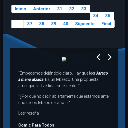
Inicio
Anterior
31
32
33
34
35
37
38
39
40
Siguiente
Final
36
prev
next
"Empecemos dejándolo claro. Hay que leer
Atraco
a mano alzada
. Es un tebeazo. Una propuesta
arriesgada, divertida e inteligente..."
"¿Por qué no decir abiertamente que estamos ante
uno de los tebeos del año...?"
Leer reseña
Comic Para Todos