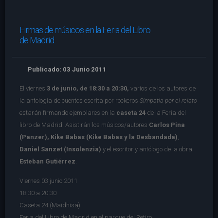
Firmas de músicos en la Feria del Libro
de Madrid
Publicado: 03 Junio 2011
El viernes
3 de junio, de 18:30 a 20:30,
varios de los autores de
la antología de cuentos escrita por rockeros
Simpatía por el relato
estarán firmando ejemplares en la
caseta 24
de la Feria del
libro de Madrid. Asistirán
los músicos/autores
Carlos Pina
(Panzer),
Kike Babas (Kike Babas y la Desbandada)
,
Daniel Sanzet (Insolenzia)
y el escritor y antólogo de la obra
Esteban Gutiérrez
.
Viernes 03 junio 2011
18:30 a 20:30
Caseta 24 (Maidhisa)
Feria del Libro de Madrid en el parque del Retiro