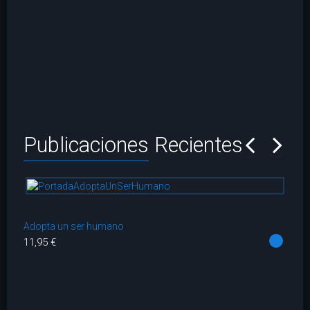
Publicaciones
Recientes
prev
next
Adopta un ser humano
Co
11,95 €
14