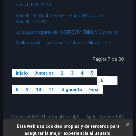
Feria LIBER 2020
Frankfurter Buchmesse - Feria del Libro de
Frankfurt 2020
La segunda parte de SOBREVIVIÉNDOME gratuita
Guillermo del Toro lleva Nightmare Alley al cine
Página 7 de 38
Inicio
Anterior
2
3
4
5
6
7
8
9
10
11
Siguiente
Final
Copyright © 2021 Editorial Drakul, S.L. | Apdo. Correos 100 |
×
28945 Fuenlabrada | Madrid
Esta web usa cookies propias y de terceros para
asegurar la mejor experiencia al usuario.