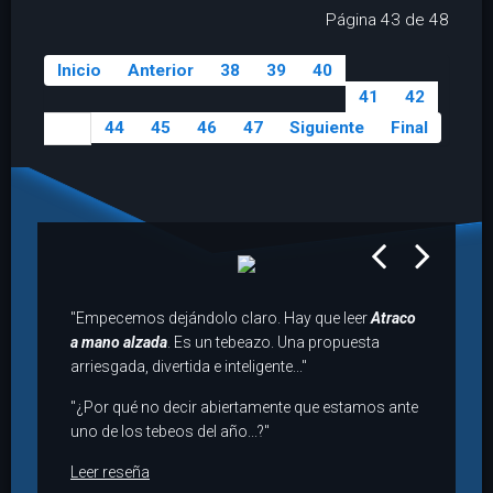
Página 43 de 48
Inicio
Anterior
38
39
40
41
42
44
45
46
47
Siguiente
Final
43
prev
next
"Empecemos dejándolo claro. Hay que leer
Atraco
a mano alzada
. Es un tebeazo. Una propuesta
arriesgada, divertida e inteligente..."
"¿Por qué no decir abiertamente que estamos ante
uno de los tebeos del año...?"
Leer reseña