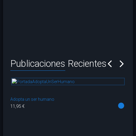
Publicaciones
Recientes
prev
next
Adopta un ser humano
Co
11,95 €
14